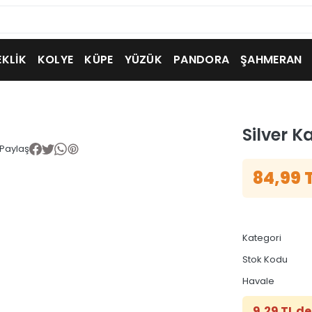
EKLİK
KOLYE
KÜPE
YÜZÜK
PANDORA
ŞAHMERAN
Silver K
Paylaş
84,99 
Kategori
Stok Kodu
Havale
9,29 TL de