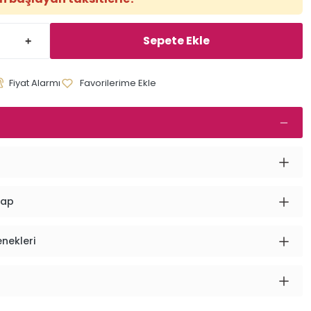
Sepete Ekle
Fiyat Alarmı
vap
enekleri