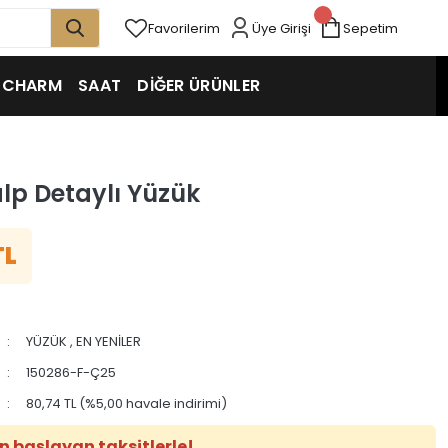
Favorilerim
Üye Girişi
Sepetim
CHARM
SAAT
DİĞER ÜRÜNLER
alp Detaylı Yüzük
TL
YÜZÜK
,
EN YENİLER
150286-F-Ç25
80,74 TL (%5,00 havale indirimi)
n başlayan taksitlerle!