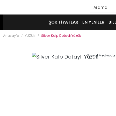
ŞOK FİYATLAR
EN YENİLER
BİL
Anasayfa
YÜZÜK
Silver Kalp Detaylı Yüzük
Sosyal Medyada 