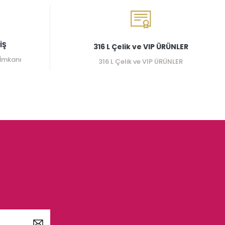
İŞ
316 L Çelik ve VIP ÜRÜNLER
 İmkanı
316 L Çelik ve VIP ÜRÜNLER