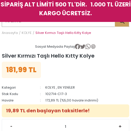
SİPARİŞ ALT LİMİTİ 500 TL'DİR. 1.000 TL ÜZERİ
Geri Dön
Geri Dön
Geri Dön
Geri Dön
Geri Dön
Geri Dön
Geri Dön
Geri Dön
Geri Dön
Geri Dön
Geri Dön
Geri Dön
KARGO ÜCRETSİZ.
LER
LER
Anasayfa
KOLYE
Silver Kırmızı Taşlı Hello Kıtty Kolye
İK
KSESUAR
İK
KSESUAR
Sosyal Medyada Paylaş
HARM
HARM
Silver Kırmızı Taşlı Hello Kıtty Kolye
181,99 TL
KLİK
E
ÜK
LARI
KLİK
E
ÜK
LARI
YE
YE
Kategori
KOLYE
,
EN YENİLER
Stok Kodu
102714-C17-3
Havale
172,89 TL (%5,00 havale indirimi)
19,89 TL den başlayan taksitlerle!