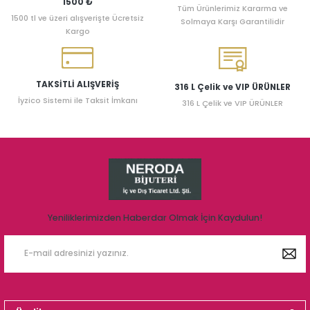
1500 ₺
Tüm Ürünlerimiz Kararma ve
1500 tl ve üzeri alışverişte Ücretsiz
Solmaya Karşı Garantilidir
Kargo
TAKSİTLİ ALIŞVERİŞ
316 L Çelik ve VIP ÜRÜNLER
İyzico Sistemi ile Taksit İmkanı
316 L Çelik ve VIP ÜRÜNLER
Yeniliklerimizden Haberdar Olmak İçin Kaydulun!