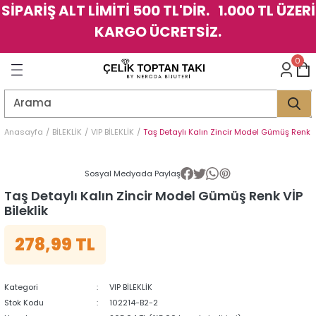
SİPARİŞ ALT LİMİTİ 500 TL'DİR. 1.000 TL ÜZERİ
Geri Dön
Geri Dön
Geri Dön
Geri Dön
Geri Dön
Geri Dön
Geri Dön
Geri Dön
Geri Dön
Geri Dön
Geri Dön
Geri Dön
KARGO ÜCRETSİZ.
LER
LER
0
İK
KSESUAR
İK
KSESUAR
HARM
HARM
Anasayfa
BİLEKLİK
VIP BİLEKLİK
Taş Detaylı Kalın Zincir Model Gümüş Renk Vİ
KLİK
E
ÜK
LARI
KLİK
E
ÜK
LARI
Sosyal Medyada Paylaş
Taş Detaylı Kalın Zincir Model Gümüş Renk VİP
YE
YE
Bileklik
278,99 TL
Kategori
VIP BİLEKLİK
Stok Kodu
102214-B2-2