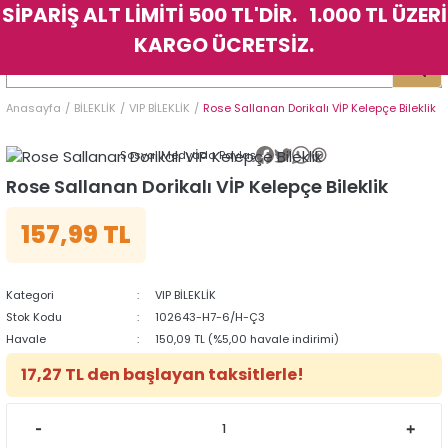
SİPARİŞ ALT LİMİTİ 500 TL'DİR. 1.000 TL ÜZERİ
Geri Dön
Geri Dön
Geri Dön
Geri Dön
Geri Dön
Geri Dön
Geri Dön
Geri Dön
Geri Dön
Geri Dön
Geri Dön
Geri Dön
KARGO ÜCRETSİZ.
LER
LER
Anasayfa
BİLEKLİK
VIP BİLEKLİK
Rose Sallanan Dorikalı VİP Kelepçe Bileklik
İK
KSESUAR
İK
KSESUAR
Sosyal Medyada Paylaş
HARM
HARM
Rose Sallanan Dorikalı VİP Kelepçe Bileklik
157,99 TL
KLİK
E
ÜK
LARI
KLİK
E
ÜK
LARI
YE
YE
Kategori
VIP BİLEKLİK
Stok Kodu
102643-H7-6/H-Ç3
Havale
150,09 TL (%5,00 havale indirimi)
17,27 TL den başlayan taksitlerle!