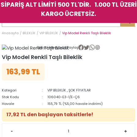
SİPARİŞ ALT LİMİTİ 500 TL'DİR. 1.000 TL ÜZERİ
Geri Dön
Geri Dön
Geri Dön
Geri Dön
Geri Dön
Geri Dön
Geri Dön
Geri Dön
Geri Dön
Geri Dön
Geri Dön
Geri Dön
KARGO ÜCRETSİZ.
LER
LER
Anasayfa
BİLEKLİK
VIP BİLEKLİK
Vip Model Renkli Taşlı Bileklik
İK
KSESUAR
İK
KSESUAR
Sosyal Medyada Paylaş
HARM
HARM
Vip Model Renkli Taşlı Bileklik
163,99 TL
KLİK
E
ÜK
LARI
KLİK
E
ÜK
LARI
YE
YE
Kategori
VIP BİLEKLİK
,
ŞOK FİYATLAR
Stok Kodu
106040-E3-1/E-Ç6
Havale
155,79 TL (%5,00 havale indirimi)
17,92 TL den başlayan taksitlerle!