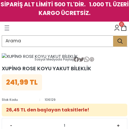
SİPARİŞ ALT LİMİTİ 500 TL'DİR. 1.000 TL ÜZERİ
Geri Dön
Geri Dön
Geri Dön
Geri Dön
Geri Dön
Geri Dön
Geri Dön
Geri Dön
Geri Dön
Geri Dön
Geri Dön
Geri Dön
KARGO ÜCRETSİZ.
LER
LER
0
İK
KSESUAR
İK
KSESUAR
HARM
HARM
Sosyal Medyada Paylaş
KLİK
E
ÜK
LARI
KLİK
E
ÜK
LARI
XUPİNG ROSE KOYU YAKUT BİLEKLİK
241,99 TL
YE
YE
Stok Kodu
106129
26,45 TL den başlayan taksitlerle!