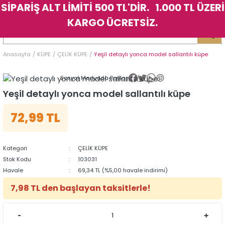
SİPARİŞ ALT LİMİTİ 500 TL'DİR. 1.000 TL ÜZERİ
Geri Dön
Geri Dön
Geri Dön
Geri Dön
Geri Dön
Geri Dön
Geri Dön
Geri Dön
Geri Dön
Geri Dön
Geri Dön
Geri Dön
KARGO ÜCRETSİZ.
LER
LER
Anasayfa
KÜPE
ÇELİK KÜPE
Yeşil detaylı yonca model sallantılı küpe
İK
KSESUAR
İK
KSESUAR
Sosyal Medyada Paylaş
HARM
HARM
Yeşil detaylı yonca model sallantılı küpe
72,99 TL
KLİK
E
ÜK
LARI
KLİK
E
ÜK
LARI
YE
YE
Kategori
ÇELİK KÜPE
Stok Kodu
103031
Havale
69,34 TL (%5,00 havale indirimi)
7,98 TL den başlayan taksitlerle!