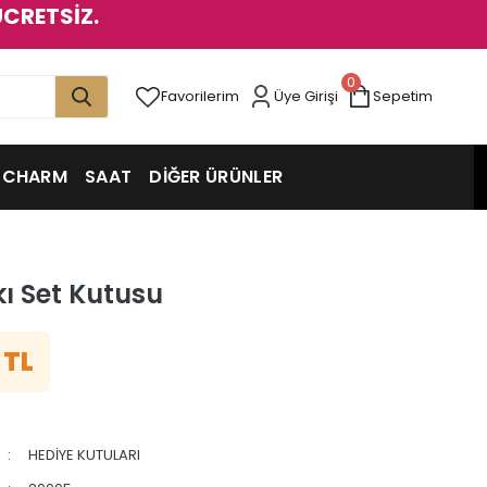
ÜCRETSİZ.
0
Favorilerim
Üye Girişi
Sepetim
CHARM
SAAT
DİĞER ÜRÜNLER
kı Set Kutusu
 TL
HEDİYE KUTULARI