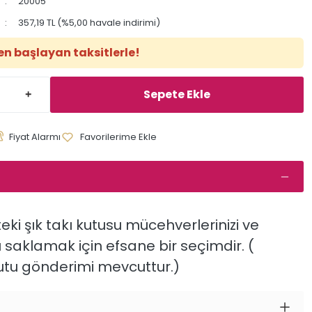
20005
357,19 TL (%5,00 havale indirimi)
en başlayan taksitlerle!
Sepete Ekle
Fiyat Alarmı
teki şık takı kutusu mücehverlerinizi ve
zı saklamak için efsane bir seçimdir. (
tu gönderimi mevcuttur.)