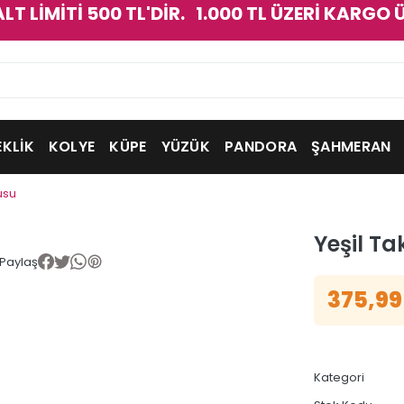
ALT LİMİTİ 500 TL'DİR. 1.000 TL ÜZERİ KARGO 
EKLİK
KOLYE
KÜPE
YÜZÜK
PANDORA
ŞAHMERAN
usu
Yeşil Ta
Paylaş
375,99
Kategori