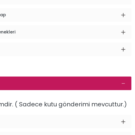
vap
enekleri
eçimdir. ( Sadece kutu gönderimi mevcuttur.)