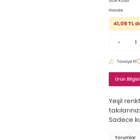
Stok Kodu
Havale
41,09 TL d
Tavsiye Et
Ürün Bilgisi
Yeşil renk
takılarını
Sadece ku
Yorumlar