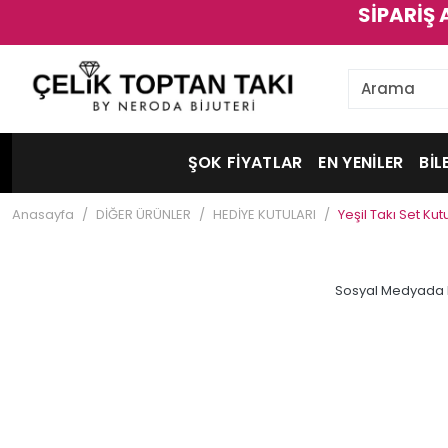
SİPARİŞ 
ŞOK FİYATLAR
EN YENİLER
BİL
Anasayfa
DİĞER ÜRÜNLER
HEDİYE KUTULARI
Yeşil Takı Set Kut
Sosyal Medyada 