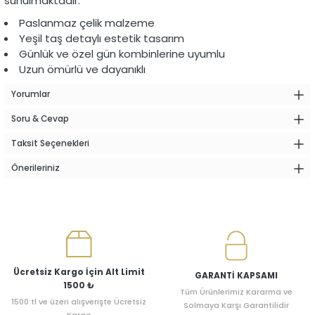
sunulmaktadır.
Paslanmaz çelik malzeme
Yeşil taş detaylı estetik tasarım
Günlük ve özel gün kombinlerine uyumlu
Uzun ömürlü ve dayanıklı
Yorumlar
Soru & Cevap
Taksit Seçenekleri
Önerileriniz
Ücretsiz Kargo İçin Alt Limit
GARANTİ KAPSAMI
1500 ₺
Tüm Ürünlerimiz Kararma ve
1500 tl ve üzeri alışverişte Ücretsiz
Solmaya Karşı Garantilidir