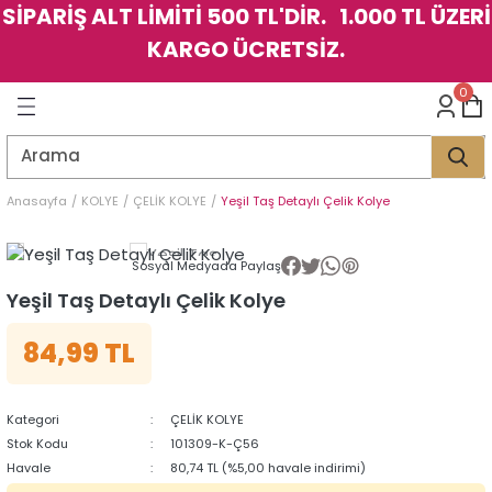
SİPARİŞ ALT LİMİTİ 500 TL'DİR. 1.000 TL ÜZERİ
Geri Dön
Geri Dön
Geri Dön
Geri Dön
Geri Dön
Geri Dön
Geri Dön
Geri Dön
Geri Dön
Geri Dön
Geri Dön
Geri Dön
KARGO ÜCRETSİZ.
LER
LER
0
İK
KSESUAR
İK
KSESUAR
HARM
HARM
Anasayfa
KOLYE
ÇELİK KOLYE
Yeşil Taş Detaylı Çelik Kolye
KLİK
E
ÜK
LARI
KLİK
E
ÜK
LARI
Sosyal Medyada Paylaş
Yeşil Taş Detaylı Çelik Kolye
YE
YE
84,99 TL
Kategori
ÇELİK KOLYE
Stok Kodu
101309-K-Ç56
Havale
80,74 TL (%5,00 havale indirimi)