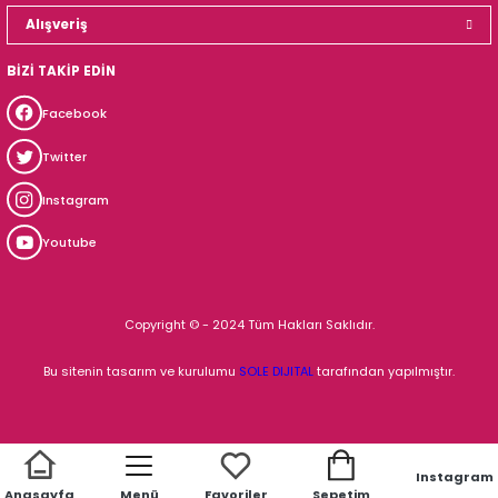
Alışveriş
BİZİ TAKİP EDİN
Facebook
Twitter
Instagram
Youtube
Copyright © - 2024 Tüm Hakları Saklıdır.
Bu sitenin tasarım ve kurulumu
SOLE DIJITAL
tarafından yapılmıştır.
Instagram
ile
ideasoft
e-
Anasayfa
Menü
Favoriler
Sepetim