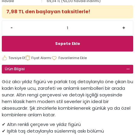
Havale
69,34 TL (%5,00 havale indirimi)
7,98 TL den başlayan taksitlerle!
Sepete Ekle
Tavsiye Et
Fiyat Alarmı
Ürün Bilgisi
Göz alıcı yıldız figürü ve parlak taş detaylarıyla öne çıkan bu
kadın kolye ucu, zarafeti ve anlamlı sembolleri bir arada
sunar. Altın rengi çerçevesi ve detaylı işçiliği sayesinde
hem klasik hem modern stil severler için ideal bir
aksesuardır. Şık zincirlerle kombinlenerek günlük ya da özel
kombinlere anlam katar.
✔ Altın renkli çerçeve ve yıldız figürü
✔ Işıltılı taş detaylarıyla süslenmiş askı bölümü