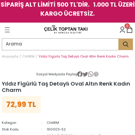
SİPARİŞ ALT LİMİTİ 500 TL'DİR. 1.000 TL ÜZERİ
Geri Dön
Geri Dön
Geri Dön
Geri Dön
Geri Dön
Geri Dön
Geri Dön
Geri Dön
Geri Dön
Geri Dön
Geri Dön
Geri Dön
KARGO ÜCRETSİZ.
LER
LER
0
İK
KSESUAR
İK
KSESUAR
HARM
HARM
Anasayfa
CHARM
Yıldız Figürlü Taş Detaylı Oval Altın Renk Kadın Charm
KLİK
E
ÜK
LARI
KLİK
E
ÜK
LARI
Sosyal Medyada Paylaş
Yıldız Figürlü Taş Detaylı Oval Altın Renk Kadın
YE
YE
Charm
72,99 TL
Kategori
CHARM
Stok Kodu
160003-52