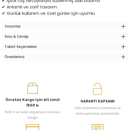
✔ Işıltılı taş detaylarıyla süslenmiş askı bölümü
✔ Anlamlı ve zarif tasarım
✔ Günlük kullanım ve özel günler için uyumlu
Yorumlar
Soru & Cevap
Taksit Seçenekleri
Önerileriniz
Ücretsiz Kargo İçin Alt Limit
GARANTİ KAPSAMI
1500 ₺
Tüm Ürünlerimiz Kararma ve
1500 tl ve üzeri alışverişte Ücretsiz
Solmaya Karşı Garantilidir
Kargo