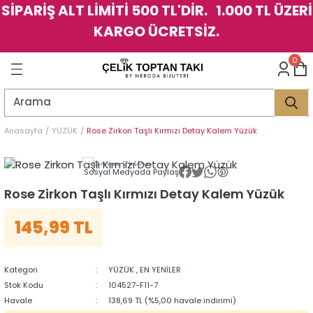
SİPARİŞ ALT LİMİTİ 500 TL'DİR. 1.000 TL ÜZERİ
Geri Dön
Geri Dön
Geri Dön
Geri Dön
Geri Dön
Geri Dön
Geri Dön
Geri Dön
Geri Dön
Geri Dön
Geri Dön
Geri Dön
KARGO ÜCRETSİZ.
LER
LER
0
İK
KSESUAR
İK
KSESUAR
HARM
HARM
Anasayfa
YÜZÜK
Rose Zirkon Taşlı Kırmızı Detay Kalem Yüzük
KLİK
E
ÜK
LARI
KLİK
E
ÜK
LARI
Sosyal Medyada Paylaş
Rose Zirkon Taşlı Kırmızı Detay Kalem Yüzük
YE
YE
145,99 TL
Kategori
YÜZÜK
,
EN YENİLER
Stok Kodu
104527-F11-7
Havale
138,69 TL (%5,00 havale indirimi)