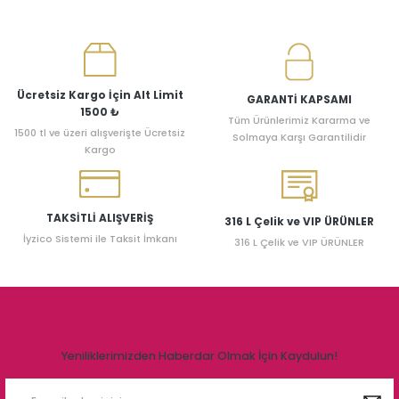
Ücretsiz Kargo İçin Alt Limit
GARANTİ KAPSAMI
1500 ₺
Tüm Ürünlerimiz Kararma ve
1500 tl ve üzeri alışverişte Ücretsiz
Solmaya Karşı Garantilidir
Kargo
TAKSİTLİ ALIŞVERİŞ
316 L Çelik ve VIP ÜRÜNLER
İyzico Sistemi ile Taksit İmkanı
316 L Çelik ve VIP ÜRÜNLER
Yeniliklerimizden Haberdar Olmak İçin Kaydulun!